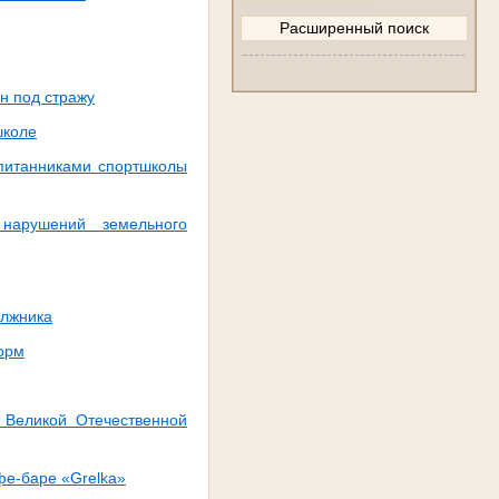
н под стражу
школе
спитанниками спортшколы
 нарушений земельного
олжника
орм
в Великой Отечественной
фе-баре «Grelka»