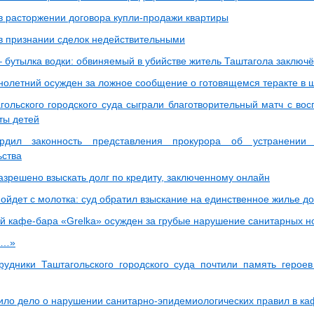
 в расторжении договора купли-продажи квартиры
 в признании сделок недействительными
– бутылка водки: обвиняемый в убийстве житель Таштагола заключё
олетний осужден за ложное сообщение о готовящемся теракте в 
гольского городского суда сыграли благотворительный матч с во
ты детей
рдил законность представления прокурора об устранении
ьства
азрешено взыскать долг по кредиту, заключенному онлайн
ойдет с молотка: суд обратил взыскание на единственное жилье д
 кафе-бара «Grelka» осужден за грубые нарушение санитарных н
а…»
рудники Таштагольского городского суда почтили память герое
пило дело о нарушении санитарно-эпидемиологических правил в ка