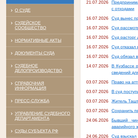
21.07.2026
Предпринима
с отходами
О СУДЕ
16.07.2026
Суд вынес п
СУДЕЙСКОЕ
СООБЩЕСТВО
16.07.2026
Суд рассмот
16.07.2026
Суд расторг
НОРМАТИВНЫЕ АКТЫ
16.07.2026
Суд отказал
ДОКУМЕНТЫ СУДА
16.07.2026
Суд обязал 
СУДЕБНОЕ
14.07.2026
В Кузбассе 
ДЕЛОПРОИЗВОДСТВО
сведений дл
03.07.2026
Право на атт
СПРАВОЧНАЯ
ИНФОРМАЦИЯ
03.07.2026
В суд посту
ПРЕСС-СЛУЖБА
03.07.2026
Житель Ташт
03.07.2026
Сохранить пр
УПРАВЛЕНИЕ СУДЕБНОГО
ДЕПАРТАМЕНТА
24.06.2026
Бывший чин
аварийного 
СУДЫ СУБЪЕКТА РФ
24.06.2026
Суд взыскал