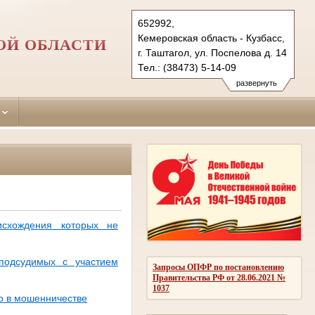
652992,
Кемеровская область - Кузбасс,
ОЙ ОБЛАСТИ
г. Таштагол, ул. Поспелова д. 14
Тел.: (38473) 5-14-09
tashtagolsky.kmr@sudrf.ru
развернуть
исхождения которых не
подсудимых с участием
Запросы ОПФР по постановлению
Правительства РФ от 28.06.2021 №
1037
о в мошенничестве