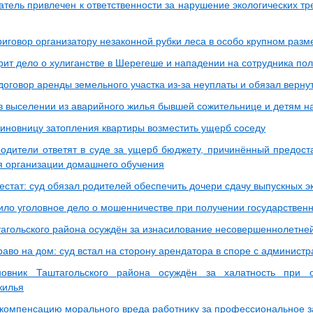
тель привлечен к ответственности за нарушение экологических т
риговор организатору незаконной рубки леса в особо крупном разм
рит дело о хулиганстве в Шерегеше и нападении на сотрудника по
 договор аренды земельного участка из-за неуплаты и обязал верн
 в выселении из аварийного жилья бывшей сожительнице и детям 
виновницу затопления квартиры возместить ущерб соседу
родители ответят в суде за ущерб бюджету, причинённый предос
я организации домашнего обучения
естат: суд обязал родителей обеспечить дочери сдачу выпускных 
пило уголовное дело о мошенничестве при получении государстве
агольского района осуждён за изнасилование несовершеннолетне
аво на дом: суд встал на сторону арендатора в споре с админист
овник Таштагольского района осуждён за халатность при о
жилья
 компенсацию морального вреда работнику за профессиональное 