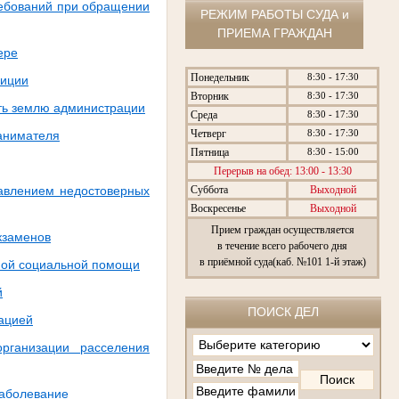
ребований при обращении
РЕЖИМ РАБОТЫ СУДА и
ПРИЕМА ГРАЖДАН
ере
Понедельник
8:30 - 17:30
лиции
Вторник
8:30 - 17:30
уть землю администрации
Среда
8:30 - 17:30
Четверг
8:30 - 17:30
нанимателя
Пятница
8:30 - 15:00
Перерыв на обед: 13:00 - 13:30
Суббота
Выходной
тавлением недостоверных
Воскресенье
Выходной
Прием граждан осуществляется
экзаменов
в течение всего рабочего дня
в приёмной суда(каб. №101 1-й этаж)
нной социальной помощи
й
ПОИСК ДЕЛ
рацией
рганизации расселения
заболевание