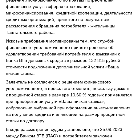
финансовых услуг в сферах страхования,
микрофинансирования, кредитной кооперации, деятельности
кредитных организаций, принято
го
по результатам
рассмотрения обращения
потребителя - жительницы
Таштагольского района
.
Исковые т
ребования мотивированы тем, что службой
финансового уполномоченного принято решение об
удовлетворении требований потребителя о взыскании с
Банка ВТБ денежных средств в размере 132
815 руб
лей –
стоимости подключения дополнительной
услуги «Ваша
низкая ставка
.
Заявитель не соглас
ился
с решением финансового
уполномоченного, и проси
л
его отменить
, поскольку д
исконт
к процентной ставке в размере 10,60 % годовых применяется
при приобретении услуги «Ваша низкая ставка»,
добровольно выбранной при оформлении анкеты-заявления
на получение кредита и влияющей на размер процентной
ставки по договору.
В ходе рассмотрения судом установлено, что
25.09.2023
между
Банком ВТБ (ПАО)
и
потребителем
заключен